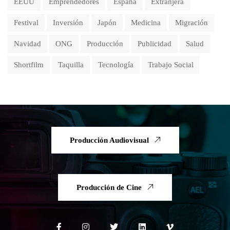
EEUU
Emprendedores
España
Extranjera
Festival
Inversión
Japón
Medicina
Migración
Navidad
ONG
Producción
Publicidad
Salud
Shortfilm
Taquilla
Tecnología
Trabajo Social
Producción Audiovisual
Producción de Cine