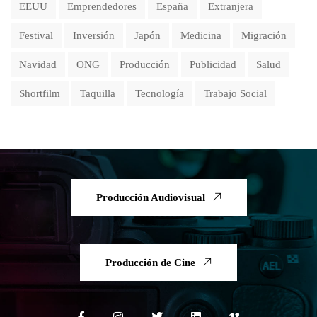
EEUU
Emprendedores
España
Extranjera
Festival
Inversión
Japón
Medicina
Migración
Navidad
ONG
Producción
Publicidad
Salud
Shortfilm
Taquilla
Tecnología
Trabajo Social
Producción Audiovisual
Producción de Cine