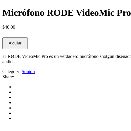
Micrófono RODE VideoMic Pro
$
40.00
Alquilar
El RØDE VideoMic Pro es un verdadero micrófono shotgun diseñado p
audio.
Category:
Sonido
Share: